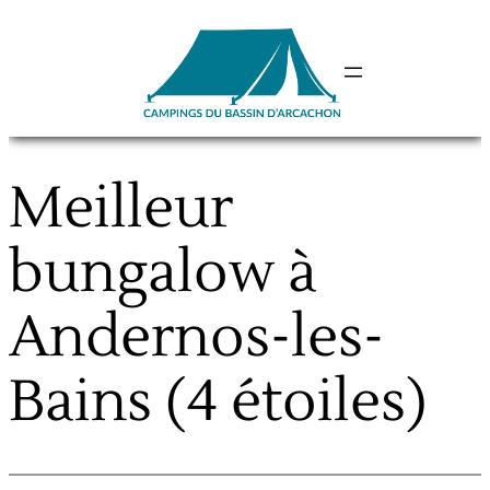
Aller
au
contenu
Meilleur
bungalow à
Andernos-les-
Bains (4 étoiles)