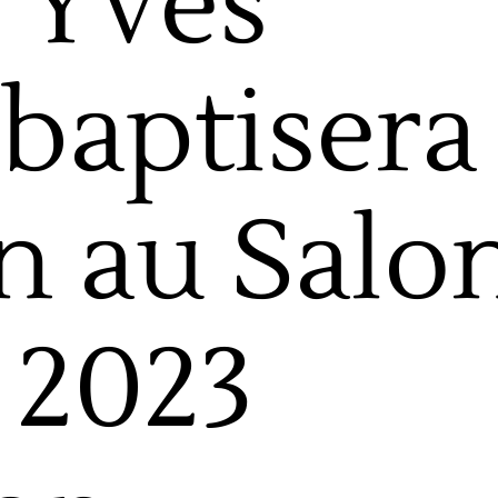
’Yves
 baptisera
n au Salo
 2023