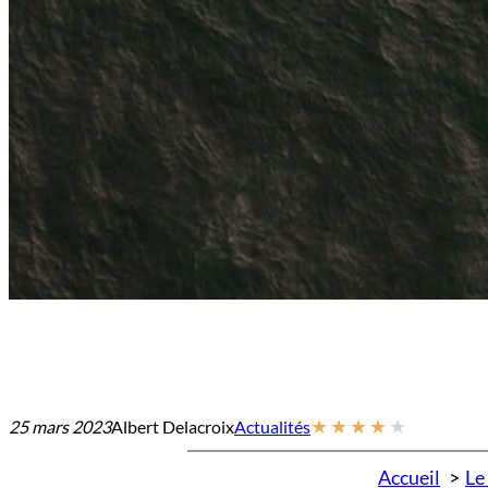
★
★
★
★
★
25 mars 2023
Albert Delacroix
Actualités
Accueil
Le