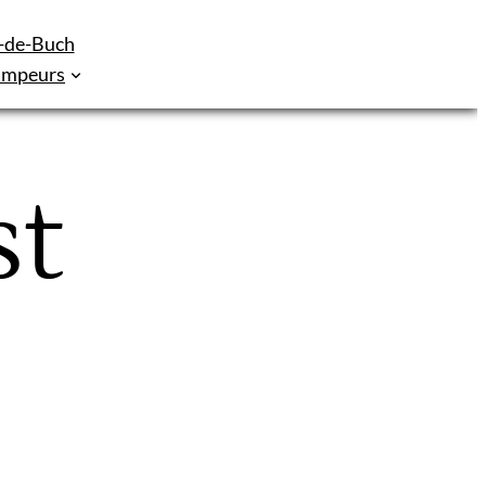
e-de-Buch
campeurs
st