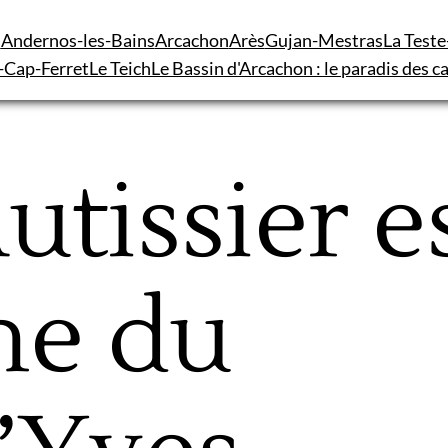
n
Andernos-les-Bains
Arcachon
Arès
Gujan-Mestras
La Test
-Cap-Ferret
Le Teich
Le Bassin d'Arcachon : le paradis des 
utissier e
ne du