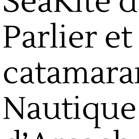
SeaKite d
Parlier et
catamara
Nautique